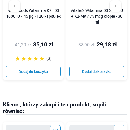
Now Foods Witamina K2 i D3
Vitaler's Witamina D3 2000 IU
1000 IU / 45 µg - 120 kapsułek
+ K2-MK7 75 mcg krople - 30
ml
35,10 zł
29,18 zł
41,29 zł
38,90 zł
☆☆☆☆☆
★★★★★
(3)
Dodaj do koszyka
Dodaj do koszyka
Klienci, którzy zakupili ten produkt, kupili
również: