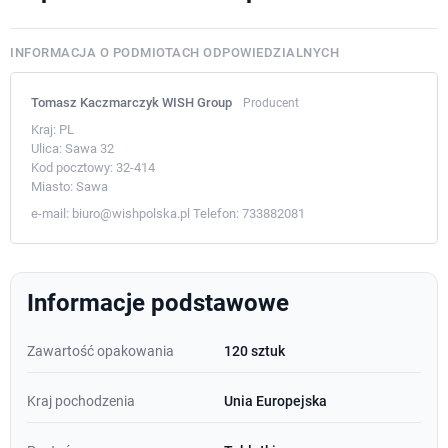
INFORMACJA O PODMIOTACH ODPOWIEDZIALNYCH
Tomasz Kaczmarczyk WISH Group
Producent
Kraj:
PL
Ulica:
Sawa 32
Kod pocztowy:
32-414
Miasto:
Sawa
e-mail:
biuro@wishpolska.pl
Telefon:
733882081
Informacje podstawowe
Zawartość opakowania
120 sztuk
Kraj pochodzenia
Unia Europejska