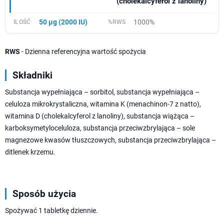
(cholekalcyferol z lanoliny)
50 µg (2000 IU)
1000%
RWS
- Dzienna referencyjna wartość spożycia
Składniki
Substancja wypełniająca – sorbitol, substancja wypełniająca –
celuloza mikrokrystaliczna, witamina K (menachinon-7 z natto),
witamina D (cholekalcyferol z lanoliny), substancja wiążąca –
karboksymetyloceluloza, substancja przeciwzbrylająca – sole
magnezowe kwasów tłuszczowych, substancja przeciwzbrylająca –
ditlenek krzemu.
Sposób użycia
Spożywać 1 tabletkę dziennie.