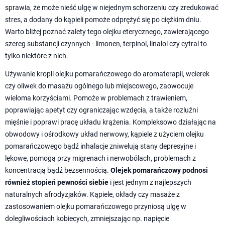
sprawia, że może nieść ulgę w niejednym schorzeniu czy zredukować
stres, a dodany do kąpieli pomoże odprężyć się po ciężkim dniu.
Warto bliżej poznać zalety tego olejku eterycznego, zawierającego
szereg substancji czynnych - limonen, terpinol, linalol czy cytral to
tylko niektóre z nich.
Używanie kropli olejku pomarańczowego do aromaterapii, wcierek
czy oliwek do masażu ogólnego lub miejscowego, zaowocuje
wieloma korzyściami. Pomoże w problemach z trawieniem,
poprawiając apetyt czy ograniczając wzdęcia, a także rozluźni
mięśnie i poprawi pracę układu krążenia. Kompleksowo działając na
obwodowy i ośrodkowy układ nerwowy, kąpiele z użyciem olejku
pomarańczowego bądź inhalacje zniwelują stany depresyjne i
lękowe, pomogą przy migrenach i nerwobólach, problemach z
koncentracją bądź bezsennością.
Olejek pomarańczowy podnosi
również stopień pewności siebie
i jest jednym z najlepszych
naturalnych afrodyzjaków. Kąpiele, okłady czy masaże z
zastosowaniem olejku pomarańczowego przyniosą ulgę w
dolegliwościach kobiecych, zmniejszając np. napięcie