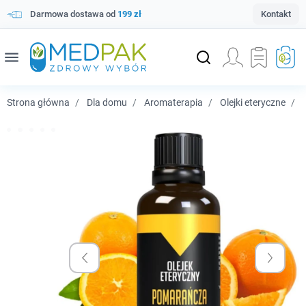
Darmowa dostawa od
199 zł
Kontakt
menu
Strona główna
Dla domu
Aromaterapia
Olejki eteryczne
B