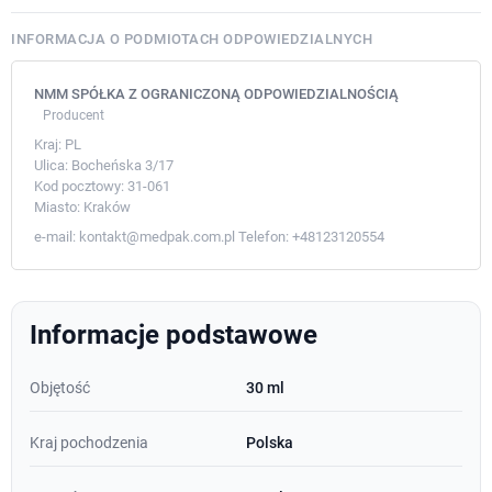
INFORMACJA O PODMIOTACH ODPOWIEDZIALNYCH
NMM SPÓŁKA Z OGRANICZONĄ ODPOWIEDZIALNOŚCIĄ
Producent
Kraj:
PL
Ulica:
Bocheńska 3/17
Kod pocztowy:
31-061
Miasto:
Kraków
e-mail:
kontakt@medpak.com.pl
Telefon:
+48123120554
Informacje podstawowe
Objętość
30 ml
Kraj pochodzenia
Polska