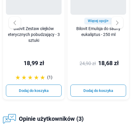
Więcej opcji+
Bilovit Zestaw olejków
Bilovit Emulsja do sauny
eterycznych pobudzający - 3
eukaliptus - 250 ml
sztuki
18,99 zł
18,68 zł
24,90 zł
☆☆☆☆☆
★★★★★
(1)
Dodaj do koszyka
Dodaj do koszyka
Opinie użytkowników (3)