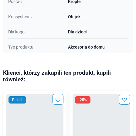
Postać
Krople
Konsystencja
Olejek
Dla kogo
Dla dzieci
Typ produktu
Akcesoria do domu
Klienci, którzy zakupili ten produkt, kupili
również:
Pakiet
-25%