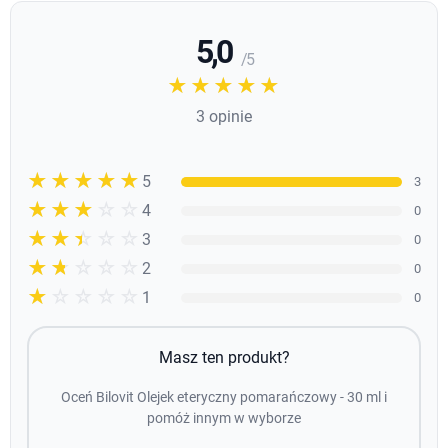
5,0
/ 5
☆☆☆☆☆
★★★★★
3 opinie
☆☆☆☆☆
★★★★★
5
3
☆☆☆☆☆
★★★★
4
0
☆☆☆☆☆
★★★
3
0
☆☆☆☆☆
★★
2
0
☆☆☆☆☆
★
1
0
Masz ten produkt?
Oceń Bilovit Olejek eteryczny pomarańczowy - 30 ml i
pomóż innym w wyborze