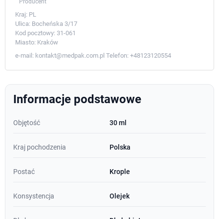
Producent
Kraj:
PL
Ulica:
Bocheńska 3/17
Kod pocztowy:
31-061
Miasto:
Kraków
e-mail:
kontakt@medpak.com.pl
Telefon:
+48123120554
Informacje podstawowe
Objętość
30 ml
Kraj pochodzenia
Polska
Postać
Krople
Konsystencja
Olejek