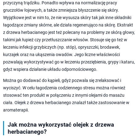
przyczyną trądziku. Ponadto wpływa na normalizację pracy
gruczołów łojowych, a także zmniejsza błyszczenie się skóry.
Wyjątkowe jest w nim to, że nie wysusza skóry tak jak inne składniki
łagodzące zmiany skórne, ale działa regenerująco na skórę. Ekstrakt
z drzewa herbacianego jest też polecany na problemy ze skórą głowy,
takimi jak łupież czy przetłuszczanie włosów. Stosuje się go też w
leczeniu infekcji grzybiczych (np. stóp), opryszczki, brodawek,
kurzajek oraz na ukąszenia owadów. Jego liczne właściwości
pozwalają wykorzystywać go w leczeniu przeziębienia, grypy i kataru,
gdyż wspiera działanie układu odpornościowego.
Można go dodawać do kąpieli, gdyż pozwala się zrelaksować i
wyciszyć. W celu łagodzenia codziennego stresu można również
stosować ten produkt w połączeniu z innymi olejami do masażu
ciała. Olejek z drzewa herbacianego znalazł także zastosowanie w
aromaterapii.
Jak można wykorzystać olejek z drzewa
herbacianego?