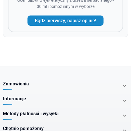
Oceń Bilovit Olejek eteryczny z drzewa herbacianego -
30 ml i pomóż innym w wyborze
Bądź pierwszy, napisz opinie!
Zamówienia

Informacje

Metody płatności i wysyłki

Chętnie pomożemy
