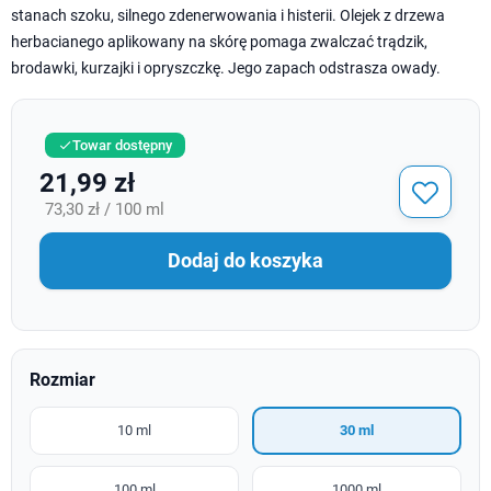
stanach szoku, silnego zdenerwowania i histerii. Olejek z drzewa
herbacianego aplikowany na skórę pomaga zwalczać trądzik,
brodawki, kurzajki i opryszczkę. Jego zapach odstrasza owady.
Towar dostępny

21,99 zł
73,30 zł / 100 ml
Dodaj do koszyka
Rozmiar
10 ml
30 ml
100 ml
1000 ml