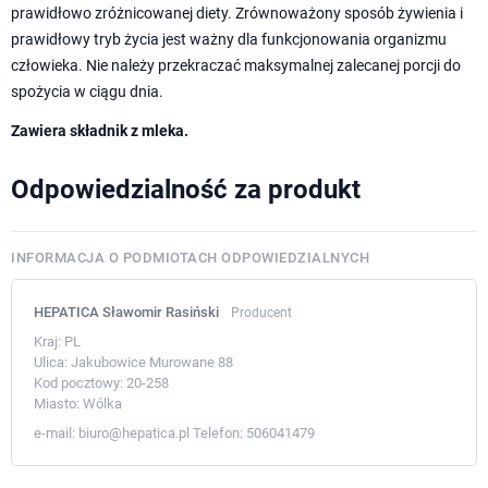
prawidłowo zróżnicowanej diety. Zrównoważony sposób żywienia i
prawidłowy tryb życia jest ważny dla funkcjonowania organizmu
człowieka. Nie należy przekraczać maksymalnej zalecanej porcji do
spożycia w ciągu dnia.
Zawiera składnik z mleka.
Odpowiedzialność za produkt
INFORMACJA O PODMIOTACH ODPOWIEDZIALNYCH
HEPATICA Sławomir Rasiński
Producent
Kraj:
PL
Ulica:
Jakubowice Murowane 88
Kod pocztowy:
20-258
Miasto:
Wólka
e-mail:
biuro@hepatica.pl
Telefon:
506041479