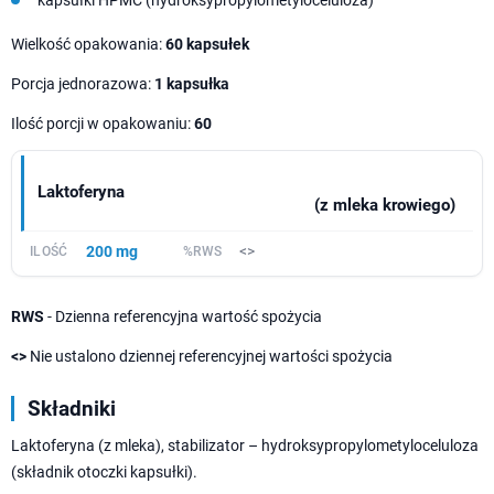
kapsułki HPMC (hydroksypropylometyloceluloza)
Wielkość opakowania:
60 kapsułek
Porcja jednorazowa:
1 kapsułka
Ilość porcji w opakowaniu:
60
Laktoferyna
(z mleka krowiego)
200 mg
<>
RWS
- Dzienna referencyjna wartość spożycia
<>
Nie ustalono dziennej referencyjnej wartości spożycia
Składniki
Laktoferyna (z mleka), stabilizator – hydroksypropylometyloceluloza
(składnik otoczki kapsułki).