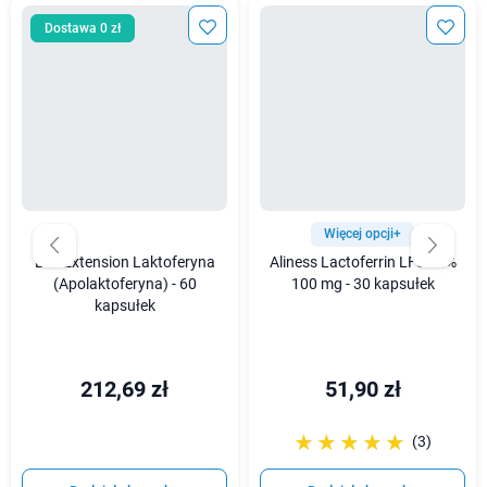
Dostawa 0 zł
Więcej opcji+
Life Extension Laktoferyna
Aliness Lactoferrin LFS 95%
(Apolaktoferyna) - 60
100 mg - 30 kapsułek
kapsułek
212,69 zł
51,90 zł
☆☆☆☆☆
★★★★★
(3)