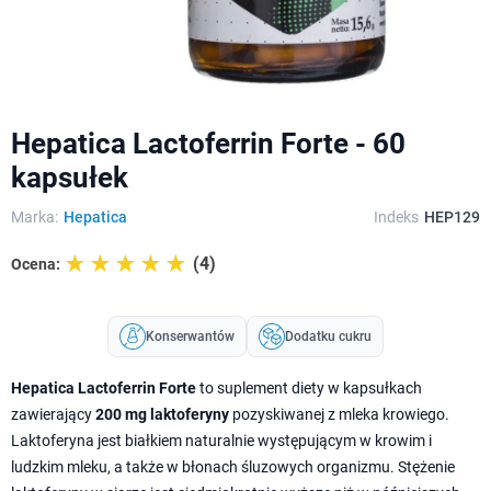
Hepatica Lactoferrin Forte - 60
kapsułek
Marka:
Hepatica
Indeks
HEP129
☆☆☆☆☆
★★★★★
(4)
Ocena:
Konserwantów
Dodatku cukru
Hepatica Lactoferrin Forte
to suplement diety w kapsułkach
zawierający
200 mg laktoferyny
pozyskiwanej z mleka krowiego.
Laktoferyna jest białkiem naturalnie występującym w krowim i
ludzkim mleku, a także w błonach śluzowych organizmu. Stężenie