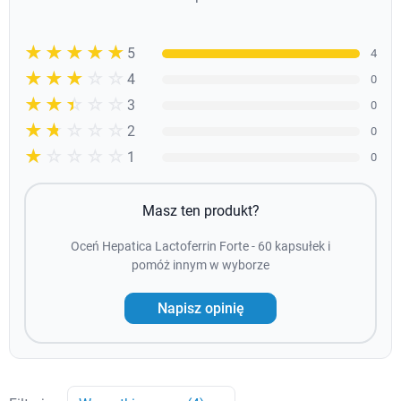
☆☆☆☆☆
★★★★★
5
4
☆☆☆☆☆
★★★★
4
0
☆☆☆☆☆
★★★
3
0
☆☆☆☆☆
★★
2
0
☆☆☆☆☆
★
1
0
Masz ten produkt?
Oceń Hepatica Lactoferrin Forte - 60 kapsułek i
pomóż innym w wyborze
Napisz opinię