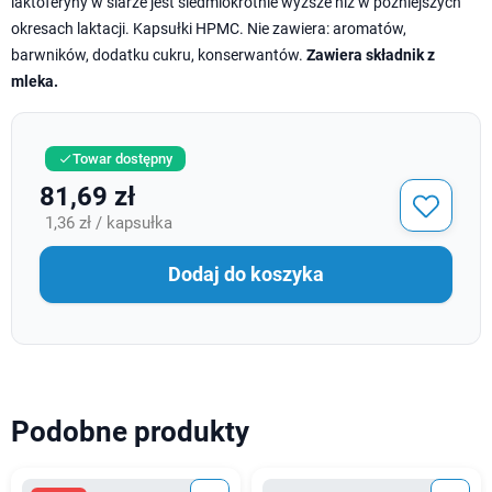
laktoferyny w siarze jest siedmiokrotnie wyższe niż w późniejszych
okresach laktacji. Kapsułki HPMC. Nie zawiera: aromatów,
barwników, dodatku cukru, konserwantów.
Zawiera składnik z
mleka.
Towar dostępny

81,69 zł
1,36 zł / kapsułka
Dodaj do koszyka
Podobne produkty