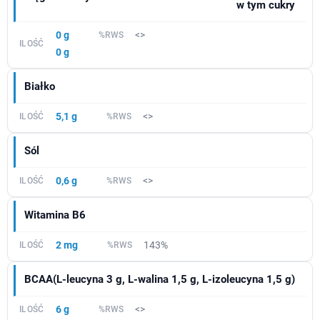
w tym cukry
0 g
<>
0 g
Białko
5,1 g
<>
Sól
0,6 g
<>
Witamina B6
2 mg
143%
BCAA
(L-leucyna 3 g, L-walina 1,5 g, L-izoleucyna 1,5 g)
6 g
<>