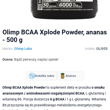
Olimp BCAA Xplode Powder, ananas
- 500 g
Marka:
Olimp Labs
Indeks
OLI955
Ocena:
Bądź pierwszy, napisz opinie!
Dodatku cukru
Ananas
Olimp BCAA Xplode Powder
to suplement diety w proszku
o smaku
ananasowym
z
aminokwasami rozgałęzionymi BCAA
, L-glutaminą i
witaminą B6. Porcja dostarcza
6 g BCAA
i 1 g L-glutaminy. Witamina
B6 przyczynia się do prawidłowego metabolizmu energetycznego.