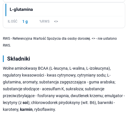
L-glutamina
1 g
<>
RWS - Referencyjna Wartość Spożycia dla osoby dorosłej. <> - nie ustalono
RWS.
Składniki
Wolne aminokwasy BCAA (L-leucyna, L-walina, L-izoleucyna),
regulatory kwasowości - kwas cytrynowy, cytryniany sodu; L-
glutamina, aromaty, substancja zagęszczająca - guma arabska;
substancje słodzące - acesulfam K, sukraloza; substancje
przeciwzbrylające - fosforany wapnia, dwutlenek krzemu; emulgator -
lecytyny (z
soi
); chlorowodorek pirydoksyny (wit. B6), barwniki -
karoteny,
karmin
, ryboflawiny.