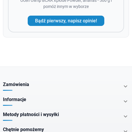
Oceń Olimp BCAA Xplode Powder, ananas - 500 g i
pomóż innym w wyborze
Bądź pierwszy, napisz opinie!
Zamówienia

Informacje

Metody płatności i wysyłki

Chętnie pomożemy
