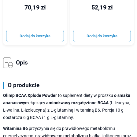
70,19 zł
52,19 zł
Dodaj do koszyka
Dodaj do koszyka
Opis
O produkcie
Olimp BCAA Xplode Powder
to suplement diety w proszku
o smaku
ananasowym
, łączący
aminokwasy rozgałęzione BCAA
(L-leucyna,
L-walina, L-izoleucyna) z L-glutaminą i witaminą B6. Porcja 10 g
dostarcza 6 g BCAA i 1 g L-glutaminy.
Witamina B6
przyczynia się do prawidłowego metabolizmu
energetycznego, prawidłowego metabolizmu białka i glikogenu oraz