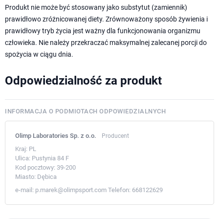
Produkt nie może być stosowany jako substytut (zamiennik)
prawidłowo zróżnicowanej diety. Zrównoważony sposób żywienia i
prawidłowy tryb życia jest ważny dla funkcjonowania organizmu
człowieka. Nie należy przekraczać maksymalnej zalecanej porcji do
spożycia w ciągu dnia.
Odpowiedzialność za produkt
INFORMACJA O PODMIOTACH ODPOWIEDZIALNYCH
Olimp Laboratories Sp. z o.o.
Producent
Kraj:
PL
Ulica:
Pustynia 84 F
Kod pocztowy:
39-200
Miasto:
Dębica
e-mail:
p.marek@olimpsport.com
Telefon:
668122629