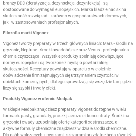
branży DDD (deratyzacja, dezynsekcja, dezynfekcja) i są
dostosowane do wymagań europejskich. Marka kładzie nacisk na
skuteczność rozwiązań - zarówno w gospodarstwach domowych,
jak i w zastosowaniach profesjonalnych.
Filozofia marki Vigonez
Vigonez tworzy preparaty w trzech głównych liniach: Mars - środki na
gryzonie, Neptune - środki owadobójcze oraz Venus - profesjonalna
chemia czyszcząca. Wszystkie produkty spełniają obowiązujące
normy europejskie i są tworzone z myślą o powtarzalnej
skuteczności. Receptury powstają w oparciu o wieloletnie
doświadczenie firm zajmujących się utrzymaniem czystości w
obiektach komercyjnych, dlatego sprawdzają się wszędzie tam, gdzie
liczy się szybki i trwały efekt.
Produkty Vigonez w ofercie Medpak
W sklepie Medpak znajdziesz preparaty Vigonez dostępne w wielu
formach: pasty, granulaty, proszki, aerozole i koncentraty. Środki na
gryzonie i owady uzupełniają ofertę kategorii
odstraszacze
, a
aktywne formuły chemiczne znajdziesz w dziale
środki chemiczne
.
Dla osób walczących z myszami i szczurami przydatne będą również