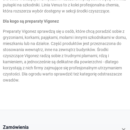
pułapki na szkodniki
. Linia Venus to z kolei profesjonalna chemia,
która rozszerza wybór dostępny w sekcji
środki czyszczące
.
Dla kogo są preparaty Vigonez
Preparaty Vigonez sprawdzą się u osób, które chcą poradzić sobie z
gryzoniami, korkami, pająkami, molami i innymi szkodnikami w domu,
mieszkaniu lub na działce. Część produktów jest przeznaczona do
stosowania wewnątrz, inne na zewnątrz budynków. Środki
czyszczące Vigonez radzą sobie z trudnymi plamami, rdzą i
kamieniem, a jednocześnie są delikatne dla powierzchni - dlatego
korzystają z nich firmy zajmujące się profesjonalnym utrzymaniem
czystości. Dla ogrodu warto sprawdzić też kategorię
odstraszacze
owadów
.
W magazynie
Kategorie
Zamówienia

Dla domu