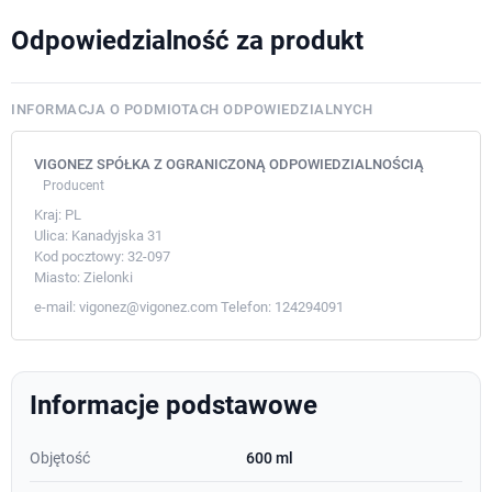
Odpowiedzialność za produkt
INFORMACJA O PODMIOTACH ODPOWIEDZIALNYCH
VIGONEZ SPÓŁKA Z OGRANICZONĄ ODPOWIEDZIALNOŚCIĄ
Producent
Kraj:
PL
Ulica:
Kanadyjska 31
Kod pocztowy:
32-097
Miasto:
Zielonki
e-mail:
vigonez@vigonez.com
Telefon:
124294091
Informacje podstawowe
Objętość
600 ml