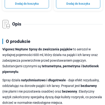
Dodaj do koszyka
Dodaj do koszyka
Opis
O produkcie
Vigonez Neptune Spray do zwalczania pająków
to aerozol w
wydajnej pojemności 600 ml, który działa na pająki i ich larwy oraz
zabezpiecza powierzchnie przed powstawaniem pajęczyn.
Substancjami czynnymi są
tetrametryna, permetryna i butotlenek
piperonylu
.
Spray działa
natychmiastowo i długotrwale
- daje efekt rezydualny,
oddziałując na dorosłe pająki i ich larwy. Preparat jest
bezbarwny
(nie plami i nie pozostawia osadów) oraz
bezwonny
. Elastyczny
wężyk zakończony specjalną dyszą daje kulisty rozprysk, co pozwala
dotrzeć w normalnie niedostępne miejsca.