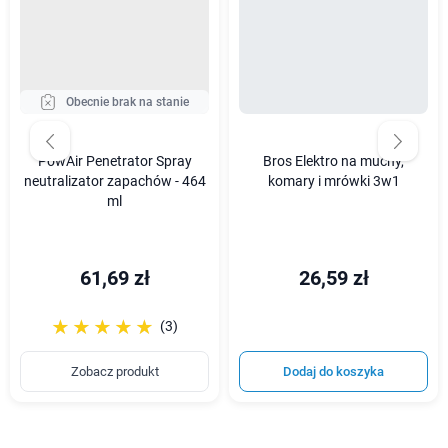
Obecnie brak na stanie
PowAir Penetrator Spray
Bros Elektro na muchy,
neutralizator zapachów - 464
komary i mrówki 3w1
ml
61,69 zł
26,59 zł
☆☆☆☆☆
★★★★★
(3)
Zobacz produkt
Dodaj do koszyka