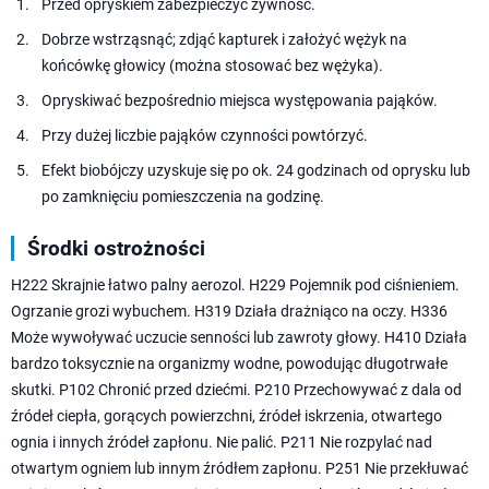
Przed opryskiem zabezpieczyć żywność.
Dobrze wstrząsnąć; zdjąć kapturek i założyć wężyk na
końcówkę głowicy (można stosować bez wężyka).
Opryskiwać bezpośrednio miejsca występowania pająków.
Przy dużej liczbie pająków czynności powtórzyć.
Efekt biobójczy uzyskuje się po ok. 24 godzinach od oprysku lub
po zamknięciu pomieszczenia na godzinę.
Środki ostrożności
H222 Skrajnie łatwo palny aerozol. H229 Pojemnik pod ciśnieniem.
Ogrzanie grozi wybuchem. H319 Działa drażniąco na oczy. H336
Może wywoływać uczucie senności lub zawroty głowy. H410 Działa
bardzo toksycznie na organizmy wodne, powodując długotrwałe
skutki. P102 Chronić przed dziećmi. P210 Przechowywać z dala od
źródeł ciepła, gorących powierzchni, źródeł iskrzenia, otwartego
ognia i innych źródeł zapłonu. Nie palić. P211 Nie rozpylać nad
otwartym ogniem lub innym źródłem zapłonu. P251 Nie przekłuwać