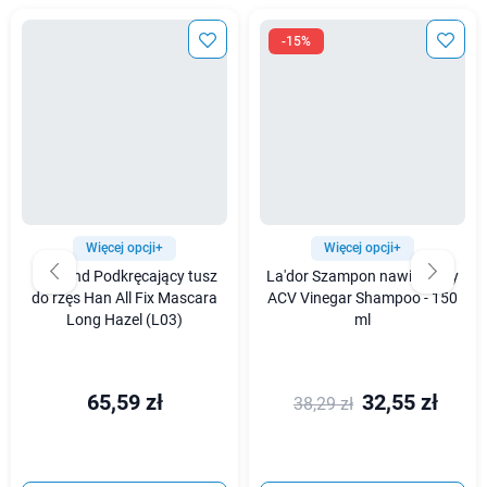
-15%
Więcej opcji+
Więcej opcji+
Rom&nd Podkręcający tusz
La'dor Szampon nawilżający
do rzęs Han All Fix Mascara
ACV Vinegar Shampoo - 150
Long Hazel (L03)
ml
65,59 zł
32,55 zł
38,29 zł