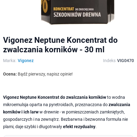
Vigonez Neptune Koncentrat do
zwalczania korników - 30 ml
Marka:
Vigonez
Indeks
VIG0470
Ocena:
Bądź pierwszy, napisz opinie!
Vigonez Neptune Koncentrat do zwalczania korników
to wodna
mikroemulsja oparta na pyretroidach, przeznaczona do
zwalczania
korników i ich larw
w drewnie - w pomieszczeniach zamkniętych,
gospodarczych i na zewnątrz. Bezbarwna i bezwonna formuła nie
plami, daje szybki i długotrwały
efekt rezydualny
.