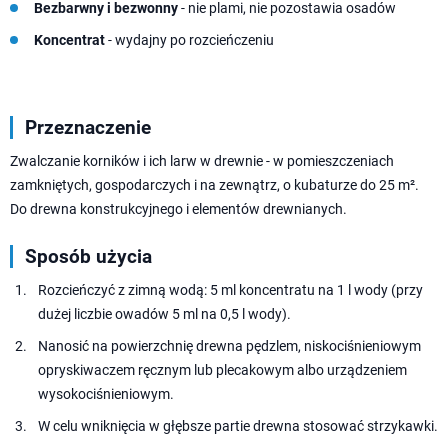
Bezbarwny i bezwonny
- nie plami, nie pozostawia osadów
Koncentrat
- wydajny po rozcieńczeniu
Przeznaczenie
Zwalczanie korników i ich larw w drewnie - w pomieszczeniach
zamkniętych, gospodarczych i na zewnątrz, o kubaturze do 25 m².
Do drewna konstrukcyjnego i elementów drewnianych.
Sposób użycia
Rozcieńczyć z zimną wodą: 5 ml koncentratu na 1 l wody (przy
dużej liczbie owadów 5 ml na 0,5 l wody).
Nanosić na powierzchnię drewna pędzlem, niskociśnieniowym
opryskiwaczem ręcznym lub plecakowym albo urządzeniem
wysokociśnieniowym.
W celu wniknięcia w głębsze partie drewna stosować strzykawki.