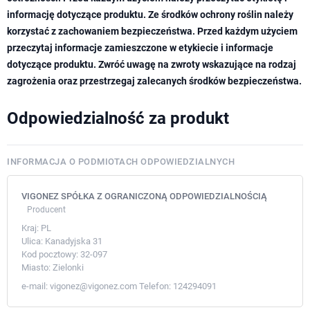
informację dotyczące produktu. Ze środków ochrony roślin należy
korzystać z zachowaniem bezpieczeństwa. Przed każdym użyciem
przeczytaj informacje zamieszczone w etykiecie i informacje
dotyczące produktu. Zwróć uwagę na zwroty wskazujące na rodzaj
zagrożenia oraz przestrzegaj zalecanych środków bezpieczeństwa.
Odpowiedzialność za produkt
INFORMACJA O PODMIOTACH ODPOWIEDZIALNYCH
VIGONEZ SPÓŁKA Z OGRANICZONĄ ODPOWIEDZIALNOŚCIĄ
Producent
Kraj:
PL
Ulica:
Kanadyjska 31
Kod pocztowy:
32-097
Miasto:
Zielonki
e-mail:
vigonez@vigonez.com
Telefon:
124294091