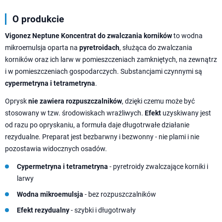
O produkcie
Vigonez Neptune Koncentrat do zwalczania korników
to wodna
mikroemulsja oparta na
pyretroidach
, służąca do zwalczania
korników oraz ich larw w pomieszczeniach zamkniętych, na zewnątrz
i w pomieszczeniach gospodarczych. Substancjami czynnymi są
cypermetryna i tetrametryna
.
Oprysk
nie zawiera rozpuszczalników
, dzięki czemu może być
stosowany w tzw. środowiskach wrażliwych.
Efekt
uzyskiwany jest
od razu po opryskaniu, a formuła daje długotrwałe działanie
rezydualne. Preparat jest bezbarwny i bezwonny - nie plami i nie
pozostawia widocznych osadów.
Cypermetryna i tetrametryna
- pyretroidy zwalczające korniki i
larwy
Wodna mikroemulsja
- bez rozpuszczalników
Efekt rezydualny
- szybki i długotrwały