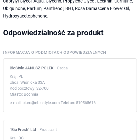
Caprylyl Glycol, Aqua, Glycerin, Propylene Glycol, Lecithin, Carnitine,
Ubiquinone, Parfum, Panthenol, BHT, Rosa Damascena Flower Oil,
Hydroxyacetophenone.
Odpowiedzialność za produkt
INFORMACJA O PODMIOTACH ODPOWIEDZIALNYCH
BioStyle JANUSZ POLEK
Osoba
Kraj:
PL
Ulica:
Wiśnicka 33A
Kod pocztowy:
32-700
Miasto:
Bochnia
e-mail:
biuro@ebiostyle.com
Telefon:
510565616
“Bio Fresh” Ltd
Producent
Kraj:
BG