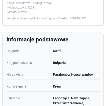
Ulica:
Tsaratsovo Tri Mogili str 42
Kod pocztowy:
4263
Miasto:
Plovdiv
e-mail:
online-shop@biofresh-bg.com
Telefon:
3099404970
Informacje podstawowe
Objętość
50 ml
Kraj pochodzenia
Bułgaria
Nie zawiera
Parabenów, Konserwantów
Konsystencja
Krem
Działanie
Łagodzące, Nawilżające,
Przeciwstarzeniowe,