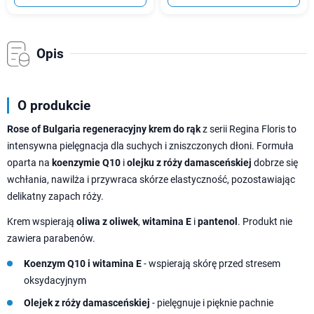
Opis
O produkcie
Rose of Bulgaria regeneracyjny krem do rąk
z serii Regina Floris to
intensywna pielęgnacja dla suchych i zniszczonych dłoni. Formuła
oparta na
koenzymie Q10
i
olejku z róży damasceńskiej
dobrze się
wchłania, nawilża i przywraca skórze elastyczność, pozostawiając
delikatny zapach róży.
Krem wspierają
oliwa z oliwek
,
witamina E
i
pantenol
. Produkt nie
zawiera parabenów.
Koenzym Q10 i witamina E
- wspierają skórę przed stresem
oksydacyjnym
Olejek z róży damasceńskiej
- pielęgnuje i pięknie pachnie