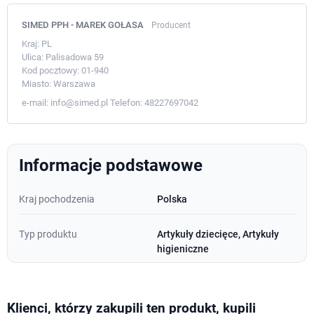
SIMED PPH - MAREK GOŁASA
Producent
Kraj:
PL
Ulica:
Palisadowa 59
Kod pocztowy:
01-940
Miasto:
Warszawa
e-mail:
info@simed.pl
Telefon:
48227697042
Informacje podstawowe
Kraj pochodzenia
Polska
Typ produktu
Artykuły dziecięce, Artykuły
higieniczne
Klienci, którzy zakupili ten produkt, kupili