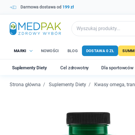
Darmowa dostawa od
199 zł
MARKI
NOWOŚCI
BLOG
DOSTAWA 0 ZŁ
SUMME
Suplementy Diety
Cel zdrowotny
Dla sportowców
Strona główna
Suplementy Diety
Kwasy omega, trany