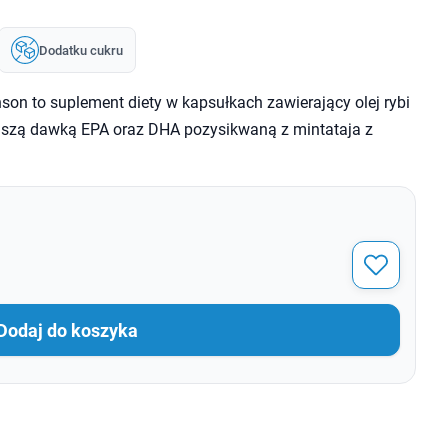
Dodatku cukru
on to suplement diety w kapsułkach zawierający olej rybi
jszą dawką EPA oraz DHA pozysikwaną z mintataja z
Dodaj do koszyka