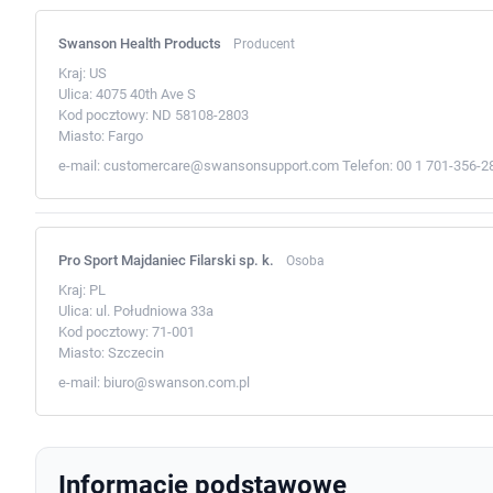
Swanson Health Products
Producent
Kraj:
US
Ulica:
4075 40th Ave S
Kod pocztowy:
ND 58108-2803
Miasto:
Fargo
e-mail:
customercare@swansonsupport.com
Telefon:
00 1 701-356-2
Pro Sport Majdaniec Filarski sp. k.
Osoba
Kraj:
PL
Ulica:
ul. Południowa 33a
Kod pocztowy:
71-001
Miasto:
Szczecin
e-mail:
biuro@swanson.com.pl
Informacje podstawowe