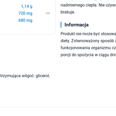
nadmiernego ciepła. Nie używa
1,14 g
brakuje.
720 mg
<>
680 mg
Informacja
Produkt nie może być stosowa
diety. Zrównoważony sposób ży
funkcjonowania organizmu czł
porcji do spożycia w ciągu dni
utrzymująca wilgoć: glicerol,