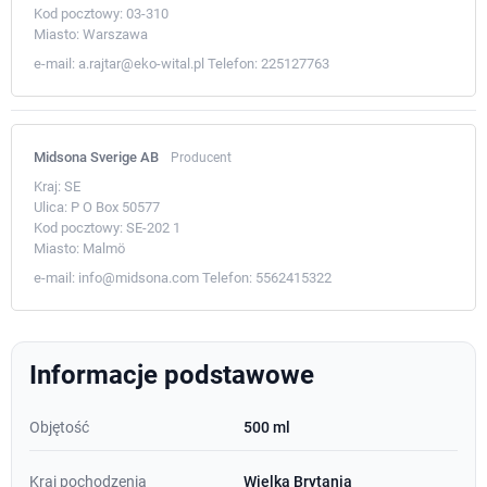
Kod pocztowy:
03-310
Miasto:
Warszawa
e-mail:
a.rajtar@eko-wital.pl
Telefon:
225127763
Midsona Sverige AB
Producent
Kraj:
SE
Ulica:
P O Box 50577
Kod pocztowy:
SE-202 1
Miasto:
Malmö
e-mail:
info@midsona.com
Telefon:
5562415322
Informacje podstawowe
Objętość
500 ml
Kraj pochodzenia
Wielka Brytania