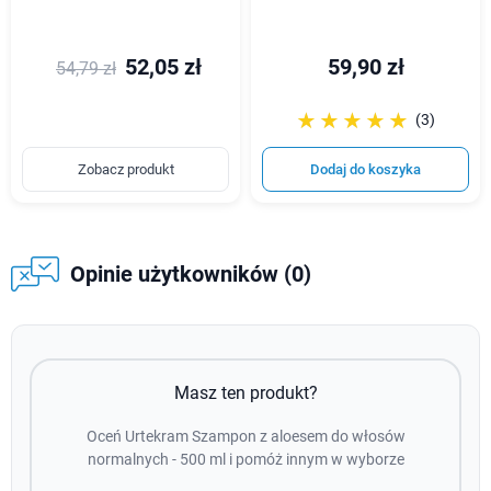
52,05 zł
59,90 zł
54,79 zł
☆☆☆☆☆
★★★★★
(3)
Zobacz produkt
Dodaj do koszyka
Opinie użytkowników (0)
Masz ten produkt?
Oceń Urtekram Szampon z aloesem do włosów
normalnych - 500 ml i pomóż innym w wyborze