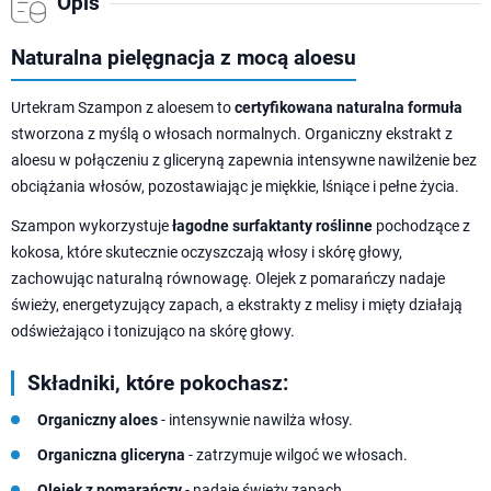
Opis
Naturalna pielęgnacja z mocą aloesu
Urtekram Szampon z aloesem to
certyfikowana naturalna formuła
stworzona z myślą o włosach normalnych. Organiczny ekstrakt z
aloesu w połączeniu z gliceryną zapewnia intensywne nawilżenie bez
obciążania włosów, pozostawiając je miękkie, lśniące i pełne życia.
Szampon wykorzystuje
łagodne surfaktanty roślinne
pochodzące z
kokosa, które skutecznie oczyszczają włosy i skórę głowy,
zachowując naturalną równowagę. Olejek z pomarańczy nadaje
świeży, energetyzujący zapach, a ekstrakty z melisy i mięty działają
odświeżająco i tonizująco na skórę głowy.
Składniki, które pokochasz:
Organiczny aloes
- intensywnie nawilża włosy.
Organiczna gliceryna
- zatrzymuje wilgoć we włosach.
Olejek z pomarańczy
- nadaje świeży zapach.