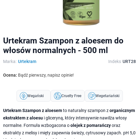
Urtekram Szampon z aloesem do
włosów normalnych - 500 ml
Marka:
Urtekram
Indeks
URT28
Ocena:
Bądź pierwszy, napisz opinie!
Wegański
Cruelty Free
Wegetariański
Urtekram Szampon z aloesem
to naturalny szampon z
organicznym
ekstraktem z aloesu
i gliceryną, który intensywnie nawilża włosy
normalne. Formuła wzbogacona o
olejek z pomarańczy
oraz
ekstrakty z melisy i mięty zapewnia świeży, cytrusowy zapach. pH 5,0