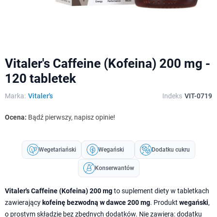
Vitaler's Caffeine (Kofeina) 200 mg -
120 tabletek
Marka:
Vitaler's
Indeks
VIT-0719
Ocena:
Bądź pierwszy, napisz opinie!
Wegetariański
Wegański
Dodatku cukru
Konserwantów
Vitaler's Caffeine (Kofeina) 200 mg
to suplement diety w tabletkach
zawierający
kofeinę bezwodną w dawce 200 mg
. Produkt
wegański
,
o prostym składzie bez zbędnych dodatków. Nie zawiera: dodatku