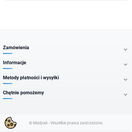
Zamówienia

Informacje

Metody płatności i wysyłki

Chętnie pomożemy

© Medpak - Wszelkie prawa zastrzeżone.