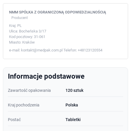
NMM SPÓŁKA Z OGRANICZONĄ ODPOWIEDZIALNOŚCIĄ
Producent
Kraj:
PL
Ulica:
Bocheńska 3/17
Kod pocztowy:
31-061
Miasto:
Kraków
e-mail:
kontakt@medpak.com.pl
Telefon:
+48123120554
Informacje podstawowe
Zawartość opakowania
120 sztuk
Kraj pochodzenia
Polska
Postać
Tabletki