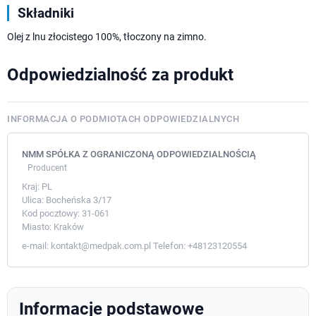
Składniki
Olej z lnu złocistego 100%, tłoczony na zimno.
Odpowiedzialność za produkt
INFORMACJA O PODMIOTACH ODPOWIEDZIALNYCH
NMM SPÓŁKA Z OGRANICZONĄ ODPOWIEDZIALNOŚCIĄ
Producent
Kraj:
PL
Ulica:
Bocheńska 3/17
Kod pocztowy:
31-061
Miasto:
Kraków
e-mail:
kontakt@medpak.com.pl
Telefon:
+48123120554
Informacje podstawowe