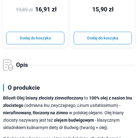
16,91 zł
15,90 zł
19,89 zł
Dodaj do koszyka
Dodaj do koszyka
Opis
O produkcie
Bilovit Olej lniany złocisty zimnotłoczony
to
100% olej z nasion lnu
złocistego
(odmiana lnu zwyczajnego,
Linum usitatissimum
) -
nierafinowany, tłoczony na zimno
w polskiej olejarni. Olej lniany
złocisty nazywany jest też
olejem budwigowym
- klasycznym
składnikiem kulinarnym diety dr Budwig (twaróg + olej).