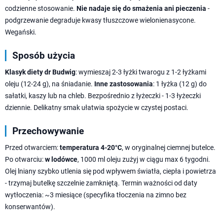
codzienne stosowanie.
Nie nadaje się do smażenia ani pieczenia
-
podgrzewanie degraduje kwasy tłuszczowe wielonienasycone.
Wegański.
Sposób użycia
Klasyk diety dr Budwig
: wymieszaj 2-3 łyżki twarogu z 1-2 łyżkami
oleju (12-24 g), na śniadanie.
Inne zastosowania
: 1 łyżka (12 g) do
sałatki, kaszy lub na chleb. Bezpośrednio z łyżeczki - 1-3 łyżeczki
dziennie. Delikatny smak ułatwia spożycie w czystej postaci.
Przechowywanie
Przed otwarciem:
temperatura 4-20°C
, w oryginalnej ciemnej butelce.
Po otwarciu:
w lodówce
, 1000 ml oleju zużyj w ciągu max 6 tygodni.
Olej lniany szybko utlenia się pod wpływem światła, ciepła i powietrza
- trzymaj butelkę szczelnie zamkniętą. Termin ważności od daty
wytłoczenia: ~3 miesiące (specyfika tłoczenia na zimno bez
konserwantów).