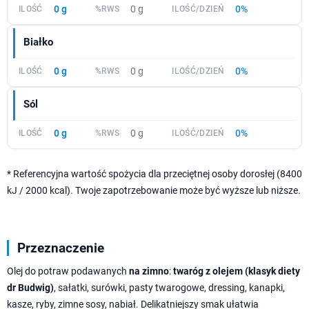
0 g
0 g
0%
Białko
0 g
0 g
0%
Sól
0 g
0 g
0%
* Referencyjna wartość spożycia dla przeciętnej osoby dorosłej (8400
kJ / 2000 kcal). Twoje zapotrzebowanie może być wyższe lub niższe.
Przeznaczenie
Olej do potraw podawanych
na zimno
:
twaróg z olejem (klasyk diety
dr Budwig)
, sałatki, surówki, pasty twarogowe, dressing, kanapki,
kasze, ryby, zimne sosy, nabiał. Delikatniejszy smak ułatwia