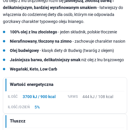
Od oleju z lnu brązowego różni się
jaśniejszą, złocistą barwą
i
delikatniejszym, bardziej wyrafinowanym smakiem
- łatwiejszy do
włączenia do codziennej diety dla osób, którym nie odpowiada
gorzkawy charakter typowego oleju lnianego.
100% olej z lnu złocistego
- jeden składnik, polskie tłoczenie
Nierafinowany, tłoczony na zimno
- zachowuje charakter nasion
Olej budwigowy
- klasyk diety dr Budwig (twaróg z olejem)
Jaśniejsza barwa, delikatniejszy smak
niż olej z lnu brązowego
Wegański, Keto, Low Carb
Wartość energetyczna
3700 kJ / 900 kcal
444 kJ / 108 kcal
5%
Tłuszcz