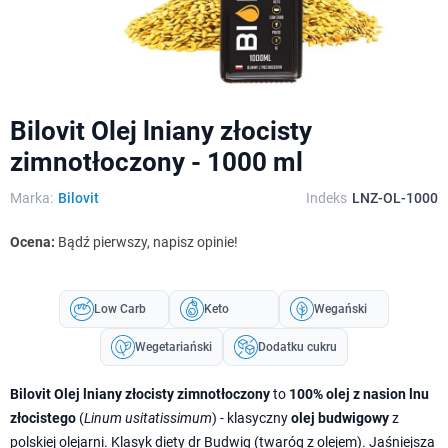
Bilovit Olej lniany złocisty
zimnotłoczony - 1000 ml
Marka:
Bilovit
Indeks
LNZ-OL-1000
Ocena:
Bądź pierwszy, napisz opinie!
Low Carb
Keto
Wegański
Wegetariański
Dodatku cukru
Bilovit Olej lniany złocisty zimnotłoczony
to
100% olej z nasion lnu
złocistego
(
Linum usitatissimum
) - klasyczny
olej budwigowy
z
polskiej olejarni. Klasyk diety dr Budwig (twaróg z olejem). Jaśniejsza