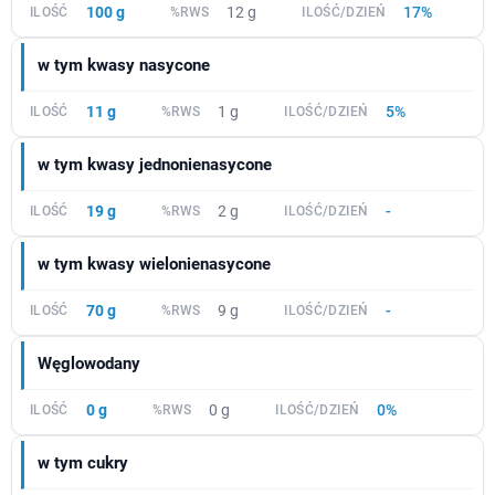
100 g
12 g
17%
w tym kwasy nasycone
11 g
1 g
5%
w tym kwasy jednonienasycone
19 g
2 g
-
w tym kwasy wielonienasycone
70 g
9 g
-
Węglowodany
0 g
0 g
0%
w tym cukry