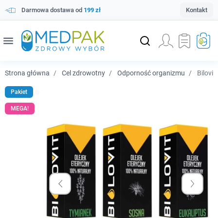
Darmowa dostawa od
199 zł
Kontakt
menu
Strona główna
Cel zdrowotny
Odporność organizmu
Bilovit
Pakiet
MEGA!