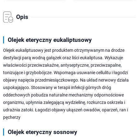
Opis
Olejek eteryczny eukaliptusowy
Olejek eukaliptusowy jest produktem otrzymywanym na drodze
destylacji parą wodną gałązek oraz liści eukaliptusa. Wykazuje
właściwości przeciwzakaźne, antyseptyczne, przeciwzapalne,
tonizujące i grzybobójcze. Wspomaga usuwanie cellulitu i łagodzi
objawy napięcia przedmiesiączkowego. Na układ nerwowy działa
uspokajająco. Stosowany w terapii infekcji górnych dróg
oddechowych pobudza naturalne mechanizmy odpornościowe
organizmu, upłynnia zalegającą wydzielinę, rozkurcza oskrzela i
udrażnia zatoki. Łagodzi objawy ukąszeń owadów, oparzeń, ran i
pęcherzy
Olejek eteryczny sosnowy