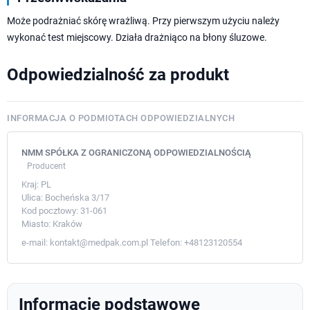
Może podrażniać skórę wrażliwą. Przy pierwszym użyciu należy
wykonać test miejscowy. Działa drażniąco na błony śluzowe.
Odpowiedzialność za produkt
INFORMACJA O PODMIOTACH ODPOWIEDZIALNYCH
NMM SPÓŁKA Z OGRANICZONĄ ODPOWIEDZIALNOŚCIĄ
Producent
Kraj:
PL
Ulica:
Bocheńska 3/17
Kod pocztowy:
31-061
Miasto:
Kraków
e-mail:
kontakt@medpak.com.pl
Telefon:
+48123120554
Informacje podstawowe