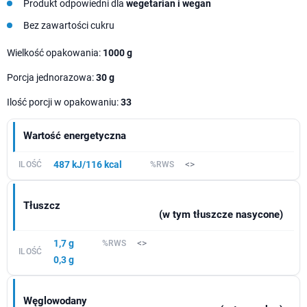
Produkt odpowiedni dla
wegetarian i wegan
Bez zawartości cukru
Wielkość opakowania:
1000 g
Porcja jednorazowa:
30 g
Ilość porcji w opakowaniu:
33
Wartość energetyczna
487 kJ/116 kcal
<>
Tłuszcz
(w tym tłuszcze nasycone)
1,7 g
<>
0,3 g
Węglowodany