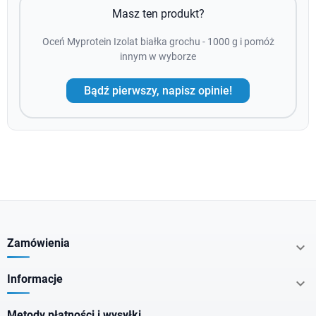
Masz ten produkt?
Oceń Myprotein Izolat białka grochu - 1000 g i pomóż
innym w wyborze
Bądź pierwszy, napisz opinie!
Zamówienia

Informacje

Metody płatności i wysyłki