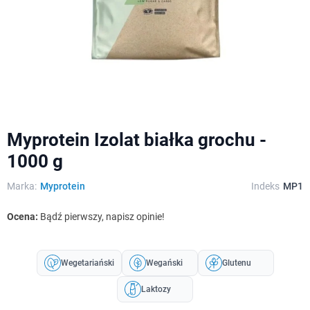
Myprotein Izolat białka grochu -
1000 g
Marka:
Myprotein
Indeks
MP1
Ocena:
Bądź pierwszy, napisz opinie!
Wegetariański
Wegański
Glutenu
Laktozy