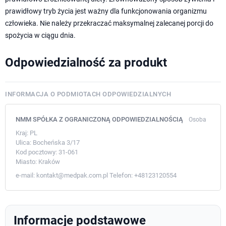
prawidłowy tryb życia jest ważny dla funkcjonowania organizmu
człowieka. Nie należy przekraczać maksymalnej zalecanej porcji do
spożycia w ciągu dnia.
Odpowiedzialność za produkt
INFORMACJA O PODMIOTACH ODPOWIEDZIALNYCH
NMM SPÓŁKA Z OGRANICZONĄ ODPOWIEDZIALNOŚCIĄ
Osoba
Kraj:
PL
Ulica:
Bocheńska 3/17
Kod pocztowy:
31-061
Miasto:
Kraków
e-mail:
kontakt@medpak.com.pl
Telefon:
+48123120554
Informacje podstawowe