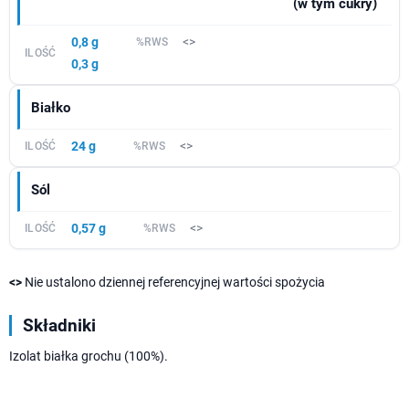
(w tym cukry)
0,8 g
<>
0,3 g
Białko
24 g
<>
Sól
0,57 g
<>
<>
Nie ustalono dziennej referencyjnej wartości spożycia
Składniki
Izolat białka grochu (100%).