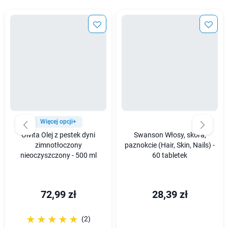
Więcej opcji+
Olvita Olej z pestek dyni
Swanson Włosy, skóra,
zimnotłoczony
paznokcie (Hair, Skin, Nails) -
nieoczyszczony - 500 ml
60 tabletek
72,99 zł
28,39 zł
☆☆☆☆☆
★★★★★
(2)