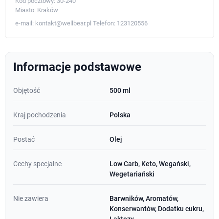
Kod pocztowy:
30-240
Miasto:
Kraków
e-mail:
kontakt@wellbear.pl
Telefon:
123120556
Informacje podstawowe
Objętość
500 ml
Kraj pochodzenia
Polska
Postać
Olej
Cechy specjalne
Low Carb, Keto, Wegański,
Wegetariański
Nie zawiera
Barwników, Aromatów,
Konserwantów, Dodatku cukru,