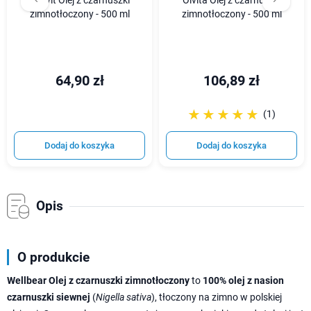
Bilovit Olej z czarnuszki
Olvita Olej z czarnuszki
zimnotłoczony - 500 ml
zimnotłoczony - 500 ml
64,90 zł
106,89 zł
☆☆☆☆☆
★★★★★
(1)
Dodaj do koszyka
Dodaj do koszyka
Opis
O produkcie
Wellbear Olej z czarnuszki zimnotłoczony
to
100% olej z nasion
czarnuszki siewnej
(
Nigella sativa
), tłoczony na zimno w polskiej