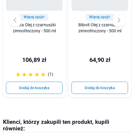
Więcej opcji+
Więcej opcji+
Olvita Olej z czarnuszki
Bilovit Olej z czarnuszki
zimnotłoczony - 500 ml
zimnotłoczony - 500 ml
106,89 zł
64,90 zł
☆☆☆☆☆
★★★★★
(1)
Dodaj do koszyka
Dodaj do koszyka
Klienci, którzy zakupili ten produkt, kupili
również: