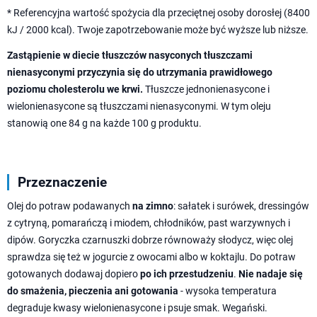
* Referencyjna wartość spożycia dla przeciętnej osoby dorosłej (8400
kJ / 2000 kcal). Twoje zapotrzebowanie może być wyższe lub niższe.
Zastąpienie w diecie tłuszczów nasyconych tłuszczami
nienasyconymi przyczynia się do utrzymania prawidłowego
poziomu cholesterolu we krwi.
Tłuszcze jednonienasycone i
wielonienasycone są tłuszczami nienasyconymi. W tym oleju
stanowią one 84 g na każde 100 g produktu.
Przeznaczenie
Olej do potraw podawanych
na zimno
: sałatek i surówek, dressingów
z cytryną, pomarańczą i miodem, chłodników, past warzywnych i
dipów. Goryczka czarnuszki dobrze równoważy słodycz, więc olej
sprawdza się też w jogurcie z owocami albo w koktajlu. Do potraw
gotowanych dodawaj dopiero
po ich przestudzeniu
.
Nie nadaje się
do smażenia, pieczenia ani gotowania
- wysoka temperatura
degraduje kwasy wielonienasycone i psuje smak. Wegański.