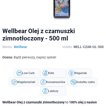
Wellbear Olej z czarnuszki
zimnotłoczony - 500 ml
Marka:
Wellbear
Indeks
WELL-CZAR-OL-500
Ocena:
Bądź pierwszy, napisz opinie!
Low Carb
Keto
Wegański
Wegetariański
Konserwantów
Dodatku cukru
Laktozy
Wellbear Olej z czarnuszki zimnotłoczony
to
100% olej z nasion