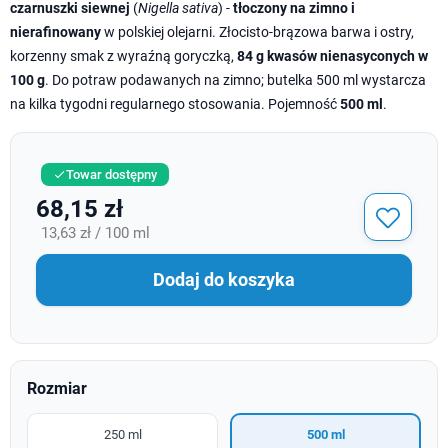
czarnuszki siewnej
(
Nigella sativa
) -
tłoczony na zimno i
nierafinowany
w polskiej olejarni. Złocisto-brązowa barwa i ostry,
korzenny smak z wyraźną goryczką,
84 g kwasów nienasyconych w
100 g
. Do potraw podawanych na zimno; butelka 500 ml wystarcza
na kilka tygodni regularnego stosowania. Pojemność
500 ml
.
Towar dostępny

68,15 zł
13,63 zł / 100 ml
Dodaj do koszyka
Rozmiar
250 ml
500 ml