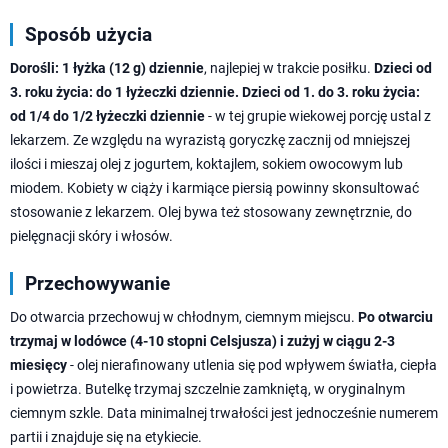
Sposób użycia
Dorośli: 1 łyżka (12 g) dziennie
, najlepiej w trakcie posiłku.
Dzieci od
3. roku życia: do 1 łyżeczki dziennie.
Dzieci od 1. do 3. roku życia:
od 1/4 do 1/2 łyżeczki dziennie
- w tej grupie wiekowej porcję ustal z
lekarzem. Ze względu na wyrazistą goryczkę zacznij od mniejszej
ilości i mieszaj olej z jogurtem, koktajlem, sokiem owocowym lub
miodem. Kobiety w ciąży i karmiące piersią powinny skonsultować
stosowanie z lekarzem. Olej bywa też stosowany zewnętrznie, do
pielęgnacji skóry i włosów.
Przechowywanie
Do otwarcia przechowuj w chłodnym, ciemnym miejscu.
Po otwarciu
trzymaj w lodówce (4-10 stopni Celsjusza) i zużyj w ciągu 2-3
miesięcy
- olej nierafinowany utlenia się pod wpływem światła, ciepła
i powietrza. Butelkę trzymaj szczelnie zamkniętą, w oryginalnym
ciemnym szkle. Data minimalnej trwałości jest jednocześnie numerem
partii i znajduje się na etykiecie.