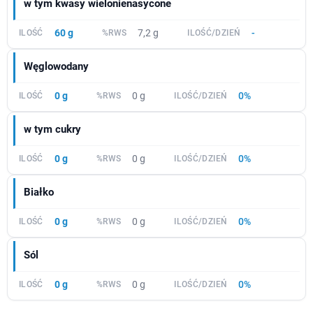
w tym kwasy wielonienasycone
60 g
7,2 g
-
Węglowodany
0 g
0 g
0%
w tym cukry
0 g
0 g
0%
Białko
0 g
0 g
0%
Sól
0 g
0 g
0%