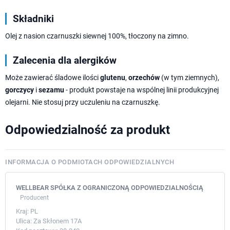
Składniki
Olej z nasion czarnuszki siewnej 100%, tłoczony na zimno.
Zalecenia dla alergików
Może zawierać śladowe ilości
glutenu
,
orzechów
(w tym ziemnych),
gorczycy
i
sezamu
- produkt powstaje na wspólnej linii produkcyjnej
olejarni. Nie stosuj przy uczuleniu na czarnuszkę.
Odpowiedzialność za produkt
INFORMACJA O PODMIOTACH ODPOWIEDZIALNYCH
WELLBEAR SPÓŁKA Z OGRANICZONĄ ODPOWIEDZIALNOŚCIĄ
Producent
Kraj:
PL
Ulica:
Za Skłonem 17A