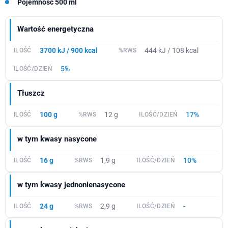
Pojemność 500 ml
Wartość energetyczna
3700 kJ / 900 kcal
444 kJ / 108 kcal
5%
Tłuszcz
100 g
12 g
17%
w tym kwasy nasycone
16 g
1,9 g
10%
w tym kwasy jednonienasycone
24 g
2,9 g
-