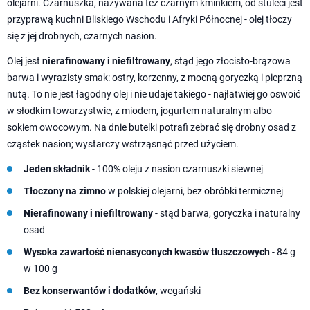
olejarni. Czarnuszka, nazywana też czarnym kminkiem, od stuleci jest
przyprawą kuchni Bliskiego Wschodu i Afryki Północnej - olej tłoczy
się z jej drobnych, czarnych nasion.
Olej jest
nierafinowany i niefiltrowany
, stąd jego złocisto-brązowa
barwa i wyrazisty smak: ostry, korzenny, z mocną goryczką i pieprzną
nutą. To nie jest łagodny olej i nie udaje takiego - najłatwiej go oswoić
w słodkim towarzystwie, z miodem, jogurtem naturalnym albo
sokiem owocowym. Na dnie butelki potrafi zebrać się drobny osad z
cząstek nasion; wystarczy wstrząsnąć przed użyciem.
Jeden składnik
- 100% oleju z nasion czarnuszki siewnej
Tłoczony na zimno
w polskiej olejarni, bez obróbki termicznej
Nierafinowany i niefiltrowany
- stąd barwa, goryczka i naturalny
osad
Wysoka zawartość nienasyconych kwasów tłuszczowych
- 84 g
w 100 g
Bez konserwantów i dodatków
, wegański