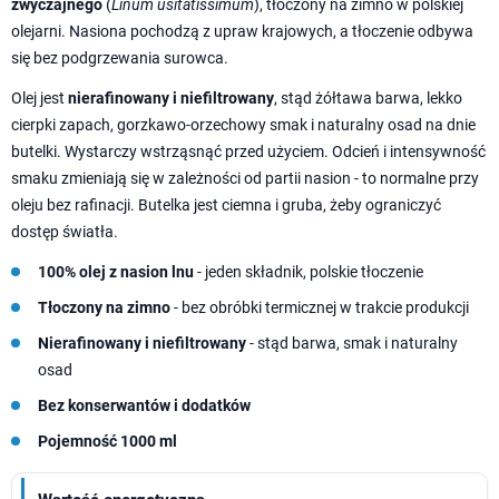
zwyczajnego
(
Linum usitatissimum
), tłoczony na zimno w polskiej
olejarni. Nasiona pochodzą z upraw krajowych, a tłoczenie odbywa
się bez podgrzewania surowca.
Olej jest
nierafinowany i niefiltrowany
, stąd żółtawa barwa, lekko
cierpki zapach, gorzkawo-orzechowy smak i naturalny osad na dnie
butelki. Wystarczy wstrząsnąć przed użyciem. Odcień i intensywność
smaku zmieniają się w zależności od partii nasion - to normalne przy
oleju bez rafinacji. Butelka jest ciemna i gruba, żeby ograniczyć
dostęp światła.
100% olej z nasion lnu
- jeden składnik, polskie tłoczenie
Tłoczony na zimno
- bez obróbki termicznej w trakcie produkcji
Nierafinowany i niefiltrowany
- stąd barwa, smak i naturalny
osad
Bez konserwantów i dodatków
Pojemność 1000 ml