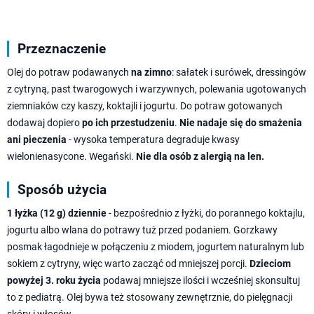
Przeznaczenie
Olej do potraw podawanych
na zimno
: sałatek i surówek, dressingów
z cytryną, past twarogowych i warzywnych, polewania ugotowanych
ziemniaków czy kaszy, koktajli i jogurtu. Do potraw gotowanych
dodawaj dopiero
po ich przestudzeniu
.
Nie nadaje się do smażenia
ani pieczenia
- wysoka temperatura degraduje kwasy
wielonienasycone. Wegański.
Nie dla osób z alergią na len.
Sposób użycia
1 łyżka (12 g) dziennie
- bezpośrednio z łyżki, do porannego koktajlu,
jogurtu albo wlana do potrawy tuż przed podaniem. Gorzkawy
posmak łagodnieje w połączeniu z miodem, jogurtem naturalnym lub
sokiem z cytryny, więc warto zacząć od mniejszej porcji.
Dzieciom
powyżej 3. roku życia
podawaj mniejsze ilości i wcześniej skonsultuj
to z pediatrą. Olej bywa też stosowany zewnętrznie, do pielęgnacji