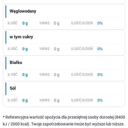
Węglowodany
0 g
0 g
0%
w tym cukry
0 g
0 g
0%
Białko
0 g
0 g
0%
Sól
0 g
0 g
0%
* Referencyjna wartość spożycia dla przeciętnej osoby dorosłej (8400
kJ / 2000 kcal). Twoje zapotrzebowanie może być wyższe lub niższe.