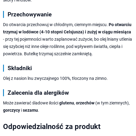
skóry i włosów.
Przechowywanie
Do otwarcia przechowuj w chłodnym, ciemnym miejscu.
Po otwarciu
trzymaj w lodówce (4-10 stopni Celsjusza) i zużyj w ciągu miesiąca
- przy tej pojemności warto zaplanować zużycie, bo olej lniany utlenia
się szybciej niż inne oleje roślinne, pod wpływem światła, ciepła i
powietrza. Butelkę trzymaj szczelnie zamkniętą.
Składniki
Olej z nasion lnu zwyczajnego 100%, tłoczony na zimno.
Zalecenia dla alergików
Może zawierać śladowe ilości
glutenu
,
orzechów
(w tym ziemnych),
gorczycy
i
sezamu
.
Odpowiedzialność za produkt