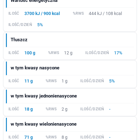
Wartość energetyczna
3700 kJ / 900 kcal
444 kJ / 108 kcal
5%
Tłuszcz
100 g
12 g
17%
w tym kwasy nasycone
11 g
1 g
5%
w tym kwasy jednonienasycone
18 g
2 g
-
w tym kwasy wielonienasycone
71 g
8 g
-