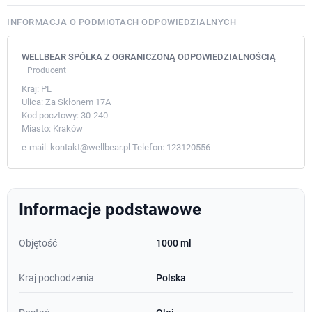
INFORMACJA O PODMIOTACH ODPOWIEDZIALNYCH
WELLBEAR SPÓŁKA Z OGRANICZONĄ ODPOWIEDZIALNOŚCIĄ
Producent
Kraj:
PL
Ulica:
Za Skłonem 17A
Kod pocztowy:
30-240
Miasto:
Kraków
e-mail:
kontakt@wellbear.pl
Telefon:
123120556
Informacje podstawowe
Objętość
1000 ml
Kraj pochodzenia
Polska