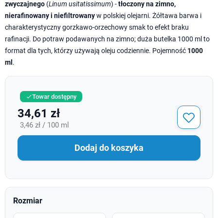
zwyczajnego
(
Linum usitatissimum
) -
tłoczony na zimno,
nierafinowany i niefiltrowany
w polskiej olejarni. Żółtawa barwa i
charakterystyczny gorzkawo-orzechowy smak to efekt braku
rafinacji. Do potraw podawanych na zimno; duża butelka 1000 ml to
format dla tych, którzy używają oleju codziennie. Pojemność
1000
ml
.
Towar dostępny

34,61 zł
3,46 zł / 100 ml
Dodaj do koszyka
Rozmiar