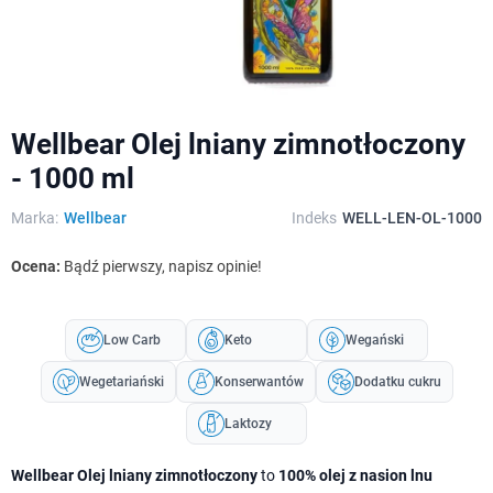
Wellbear Olej lniany zimnotłoczony
- 1000 ml
Marka:
Wellbear
Indeks
WELL-LEN-OL-1000
Ocena:
Bądź pierwszy, napisz opinie!
Low Carb
Keto
Wegański
Wegetariański
Konserwantów
Dodatku cukru
Laktozy
Wellbear Olej lniany zimnotłoczony
to
100% olej z nasion lnu