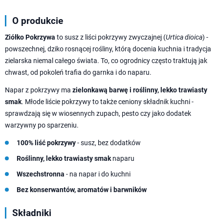
O produkcie
Ziółko Pokrzywa
to susz z liści pokrzywy zwyczajnej (
Urtica dioica
) -
powszechnej, dziko rosnącej rośliny, którą docenia kuchnia i tradycja
zielarska niemal całego świata. To, co ogrodnicy często traktują jak
chwast, od pokoleń trafia do garnka i do naparu.
Napar z pokrzywy ma
zielonkawą barwę i roślinny, lekko trawiasty
smak
. Młode liście pokrzywy to także ceniony składnik kuchni -
sprawdzają się w wiosennych zupach, pesto czy jako dodatek
warzywny po sparzeniu.
100% liść pokrzywy
- susz, bez dodatków
Roślinny, lekko trawiasty smak
naparu
Wszechstronna
- na napar i do kuchni
Bez konserwantów, aromatów i barwników
Składniki