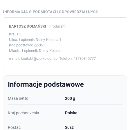
INFORMACJA O PODMIOTACH ODPOWIEDZIALNYCH
BARTOSZ DOMAŃSKI
Producent
Kraj:
PL
Ulica:
Łopiennik Dolny-Kolonia 1
Kod pocztowy:
22-351
Miasto:
Łopiennik Dolny-Kolonia
e-mail:
kontakt@ziolko.com.pl
Telefon:
48730340777
Informacje podstawowe
Masa netto
200 g
Kraj pochodzenia
Polska
Postać
Susz