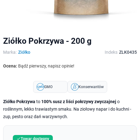
Ziółko Pokrzywa - 200 g
Marka:
Ziółko
Indeks
ZLK0435
Ocena:
Bądź pierwszy, napisz opinie!
GMO
Konserwantów
Ziółko Pokrzywa
to
100% susz z liści pokrzywy zwyczajnej
o
roślinnym, lekko trawiastym smaku. Na ziołowy napar i do kuchni -
zup, pesto oraz dań warzywnych.
Towar dostępny
