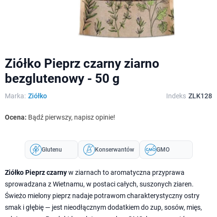
Ziółko Pieprz czarny ziarno
bezglutenowy - 50 g
Marka:
Ziółko
Indeks
ZLK128
Ocena:
Bądź pierwszy, napisz opinie!
Glutenu
Konserwantów
GMO
Ziółko Pieprz czarny
w ziarnach to aromatyczna przyprawa
sprowadzana z Wietnamu, w postaci całych, suszonych ziaren.
Świeżo mielony pieprz nadaje potrawom charakterystyczny ostry
smak i głębię — jest nieodłącznym dodatkiem do zup, sosów, mięs,