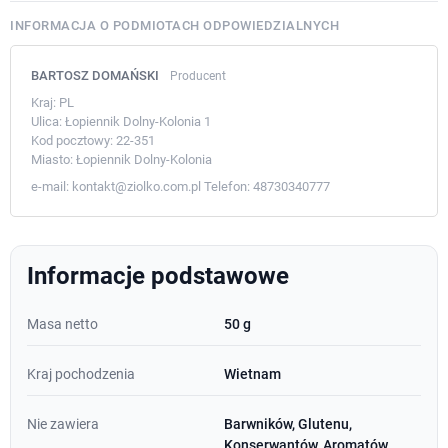
INFORMACJA O PODMIOTACH ODPOWIEDZIALNYCH
BARTOSZ DOMAŃSKI
Producent
Kraj:
PL
Ulica:
Łopiennik Dolny-Kolonia 1
Kod pocztowy:
22-351
Miasto:
Łopiennik Dolny-Kolonia
e-mail:
kontakt@ziolko.com.pl
Telefon:
48730340777
Informacje podstawowe
Masa netto
50 g
Kraj pochodzenia
Wietnam
Nie zawiera
Barwników, Glutenu,
Konserwantów, Aromatów,