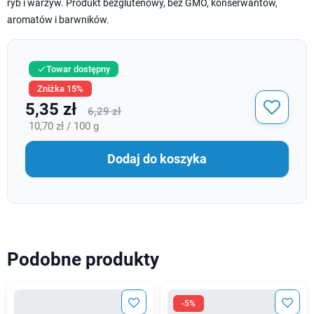
ryb i warzyw. Produkt bezglutenowy, bez GMO, konserwantów,
aromatów i barwników.
Towar dostępny

Zniżka 15%
5,35 zł
6,29 zł
10,70 zł / 100 g
Dodaj do koszyka
Podobne produkty
-5%